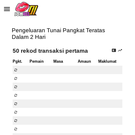
menu
autorenew
Pengeluaran Tunai Pangkat Teratas
Dalam 2 Hari
50 rekod transaksi pertama
price_change
trending_up
Pgkt.
Pemain
Masa
Amaun
Maklumat
autorenew
autorenew
autorenew
autorenew
autorenew
autorenew
autorenew
autorenew