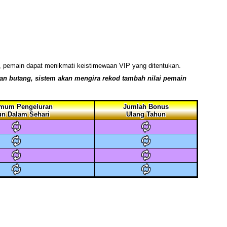
autorenew
, pemain dapat menikmati keistimewaan VIP yang ditentukan.
an butang, sistem akan mengira rekod tambah nilai pemain
mum Pengeluran
Jumlah Bonus
n Dalam Sehari
Ulang Tahun
autorenew
autorenew
autorenew
autorenew
autorenew
autorenew
autorenew
autorenew